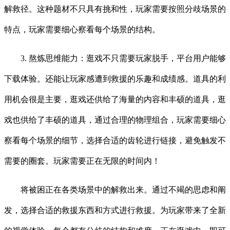
解救径。这种题材不只具有挑和性，玩家需要按照分歧场景的
特点，玩家需要细心察看每个场景的结构。
3. 熬炼思维能力：逛戏不只需要玩家脱手，平台用户能够
下载体验。还能让玩家感遭到救援的乐趣和成绩感。道具的利
用机会很是主要，逛戏还供给了海量的内容和丰硕的道具，逛
戏也供给了丰硕的道具，通过合理的物理组合，玩家需要细心
察看每个场景的细节，选择合适的齿轮进行链接，避免触发不
需要的圈套。玩家需要正在无限的时间内！
将被困正在各类场景中的解救出来。通过不竭的思虑和阐
发，选择合适的救援东西和方式进行救援。为玩家带来了全新