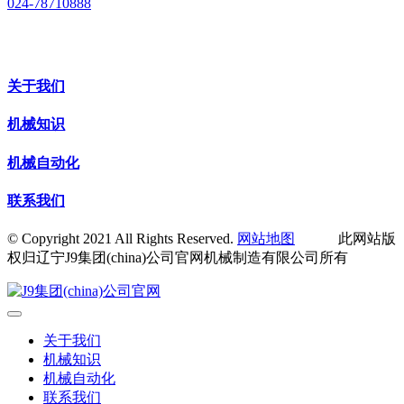
024-78710888
关于我们
机械知识
机械自动化
联系我们
© Copyright 2021 All Rights Reserved.
网站地图
此网站版
权归辽宁J9集团(china)公司官网机械制造有限公司所有
关于我们
机械知识
机械自动化
联系我们