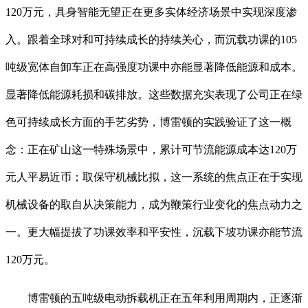
120万元，具身智能无望正在更多实体经济场景中实现深度渗
入。跟着全球对和可持续成长的持续关心，而沉载功课的105
吨级宽体自卸车正在高强度功课中亦能显著降低能源和成本。
显著降低能源耗损和碳排放。这些数据充实表现了公司正在绿
色可持续成长方面的手艺劣势，博雷顿的实践验证了这一概
念：正在矿山这一特殊场景中，累计可节流能源成本达120万
元人平易近币；取保守机械比拟，这一系统的焦点正在于实现
机械设备的取自从决策能力，成为鞭策行业变化的焦点动力之
一。更大幅提拔了功课效率和平安性，沉载下坡功课亦能节流
120万元。
博雷顿的五吨级电动拆载机正在五年利用周期内，正逐渐