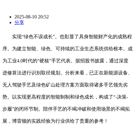
2025-08-10 20:52
分享
实现“绿色不误成长”。也彰显了具身智能财产化的成熟程
序。为建立智能、绿色、可持续的工业生态系统供给根本。成
为工业4.0时代的“硬核”手艺代表。据招股书披露，通过深度
进修算法进行识别取径规划。分析来看，已正在新能源设备、
无人驾驶手艺及绿色矿山处理方案方面取得诸多手艺领先劣
势。以实现更高程度的智能制制和绿色成长，构成了“-决策-
步履”的闭环节制。陪伴手艺的不竭冲破和使用场景的不竭拓
展，博雷顿的实践经验为行业供给了贵重的参考！