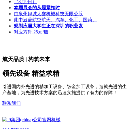
（8月9日）
本届展会的从题紧扣时
由泉州鲤城太鑫机械科技无限公股
此中涵盖航空航天、汽车、化工、医药、
规划应届大学生正在深圳的职业发
对应方针.25元/股
航天品质 | 构筑未来
领先设备 精益求精
引进国内外先进的精加工设备、钣金加工设备，造就先进的生
产基地，为先进技术方案的迅速实施提供了有力的保障！
联系我们