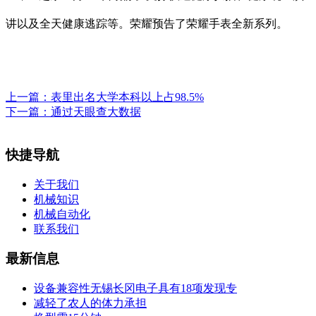
讲以及全天健康逃踪等。荣耀预告了荣耀手表全新系列。
上一篇：
表里出名大学本科以上占98.5%
下一篇：
通过天眼查大数据
快捷导航
关于我们
机械知识
机械自动化
联系我们
最新信息
设备兼容性无锡长冈电子具有18项发现专
减轻了农人的体力承担