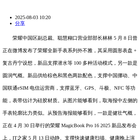
2025-08-03 10:20
分享
荣耀中国区副总裁、聪慧糊口营业部部长林林 5 月 8 日曾
正在微博发布了荣耀全新手表系列外不雅，其采用圆形表盘 +
复古丹宁设想，新品支撑潜水等 100 多种活动模式，另一款是
圆润气概。新品供给棕色和黑色两款配色，支撑中国挪动、中
国联通eSIM 电信运营商，支撑蓝牙、GPS、斗极、NFC 等功
能，表带估计为硅胶材质。从图片能够看到，取海报中左侧的
手表轮廓比力类似。从预告海报能够看到，一款是健壮气概，
正在 4 月 30 日举行的荣耀 MagicBook Pro 16 2025 新品发布会
上，IT之家 5 月 13 日动静。支撑快速健康扫描、健康晚上演