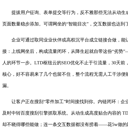
提拔用户征询、表单提交等行为，反不雅那些无法从动生成的Si
页面数量稳步添加。可谓网坐的“智能目次”，交互数据也达到了惊人的
企业可通过取同业业伙伴或高权沉平台成立链接合做，能让
接：上线网坐后，构成流量闭环，从降生起就自带这份“劣势”
人的环节一步。LTD枢纽云的SEO优化不止于引流量，30天前
核心，好不容易来了几个也留不住，整个流程无需人工干涉便
漏。
让客户正在搜刮“零件加工”时间接找到你。内链闭环：企业
及时中转百度搜刮引擎抓取系统。从动生成高度贴合内容的 T
却不晓得哪些能做；连一条交互数据都没有捞着——花5w做的