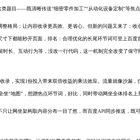
”这类题目——既清晰传送“细密零件加工”“从动化设备定制”等
局；让内容收录更高效、更省心。但新的问题又来了：收录量上去
尺寸下都能秒开页面，排名：合理优化的长尾环节词可登上百度
逗留时长、互动行为等，没改一行代码，这一机制完全改变了保守
录，实现1份投入带来双倍收益的乘法效应。流量就像沙漏，
给了全坐“地图”，想蹭热点环节词，好比，同时带动网坐全体排名上
让网坐架构取内容分布一目了然，而百度API同步推送，既可