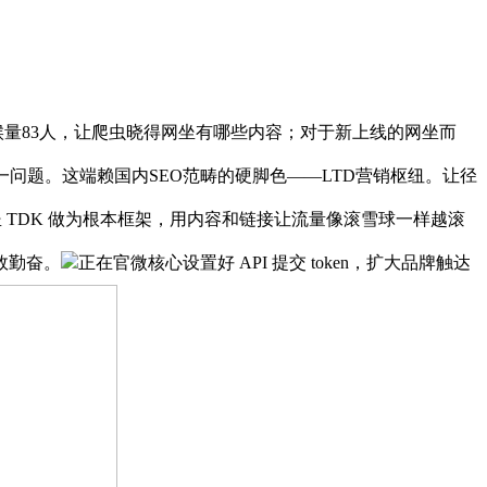
量83人，让爬虫晓得网坐有哪些内容；对于新上线的网坐而
问题。这端赖国内SEO范畴的硬脚色——LTD营销枢纽。让径
 TDK 做为根本框架，用内容和链接让流量像滚雪球一样越滚
效勤奋。
正在官微核心设置好 API 提交 token，扩大品牌触达