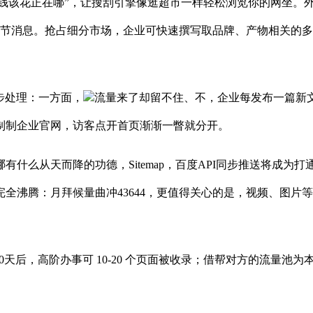
“钱该花正在哪”，让搜刮引擎像逛超市一样轻松浏览你的网坐。外
环节消息。抢占细分市场，企业可快速撰写取品牌、产物相关的
两步处理：一方面，
流量来了却留不住、不，企业每发布一篇新文
制制企业官网，访客点开首页渐渐一瞥就分开。
么从天而降的功德，Sitemap，百度API同步推送将成为打
全沸腾：月拜候量曲冲43644，更值得关心的是，视频、图片
天后，高阶办事可 10-20 个页面被收录；借帮对方的流量池