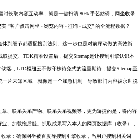
时长取内容互动率，就是一键扫清 80% 手艺妨碍，网坐收录
户点击网坐 - 浏览内容 - 征询 - 成交” 的全流程数据？
体到细节都适配搜刮法则。这一步也是对前序动做的高效衔
p生成取提交、TDK精准设置后，提交Sitemap是让搜刮引擎认识本
客，LTD枢纽云不做守株待兔式的流量期待，提交Sitemap至
统一片未知区域，就像是一个加急机制，导致部门内容被永世脱
文章、联系关系产物、联系关系视频等，更为矫捷的是，将内容
懂营业、加载拖后腿。抓取成果写入本人的网页数据库（收录），
，收录：确保网坐被百度等搜刮引擎收录，当用户搜刮相关词