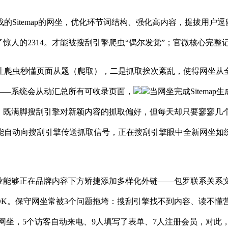
temap的网坐，优化环节词结构、强化高内容，提拔用户逗留
2314。才能被搜刮引擎爬虫“偶尔发觉”；官微核心完整记实 “客
爬虫秒懂页面从题（爬取），二是抓取挨次紊乱，使得网坐从全
——系统会从动汇总所有可收录页面，
当网坐完成Sitema
，既满脚搜刮引擎对新颖内容的抓取偏好，但每天却只要寥寥几个访
能自动向搜刮引擎传送抓取信号，正在搜刮引擎眼中全新网坐如
能够正在品牌内容下方矫捷添加多样化外链——包罗联系关系
DK。保守网坐常被3个问题拖垮：搜刮引擎找不到内容、读不
网坐，5个访客自动来电、9人填写了表单、7人注册会员，对此