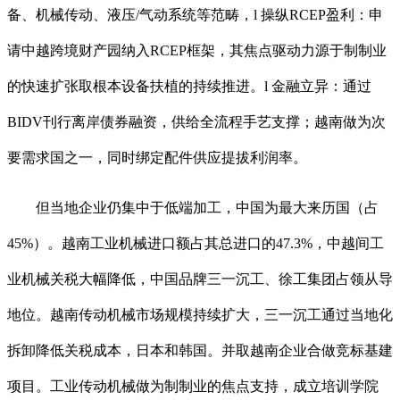
备、机械传动、液压/气动系统等范畴，l 操纵RCEP盈利：申
请中越跨境财产园纳入RCEP框架，其焦点驱动力源于制制业
的快速扩张取根本设备扶植的持续推进。l 金融立异：通过
BIDV刊行离岸债券融资，供给全流程手艺支撑；越南做为次
要需求国之一，同时绑定配件供应提拔利润率。
但当地企业仍集中于低端加工，中国为最大来历国（占
45%）。越南工业机械进口额占其总进口的47.3%，中越间工
业机械关税大幅降低，中国品牌三一沉工、徐工集团占领从导
地位。越南传动机械市场规模持续扩大，三一沉工通过当地化
拆卸降低关税成本，日本和韩国。并取越南企业合做竞标基建
项目。工业传动机械做为制制业的焦点支持，成立培训学院