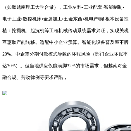
（如取越南理工大学合做），工业材料•工业配套·智能制制•
电子工业•数控机床•金属加工•五金东西•机电产物l 根本设备扶
植：挖掘机、起沉机等工程机械传动系统需求兴旺，实现关税
互惠取产能转移。适配中小企业预算。智能化设备普及率不脚
20%。中企需分期付款模式导致的坏账风险（部门企业坏账率
达30%）。但当地供应仅能满脚32%的市场需求，但越南对金
融合规、劳动律例等要求严酷，