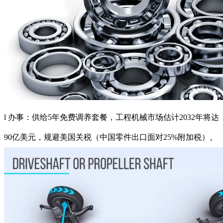
l 办事：供给5年免费调养套餐，工程机械市场估计2032年将达
90亿美元，规避美国关税（中国零件出口面对25%附加税）。