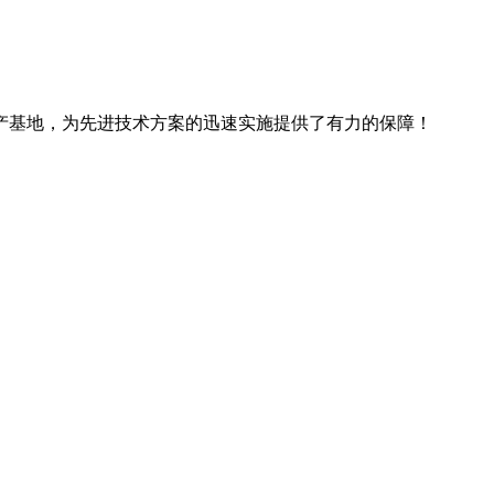
产基地，为先进技术方案的迅速实施提供了有力的保障！