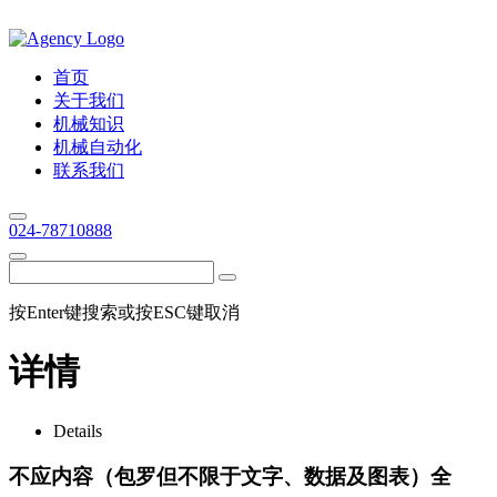
首页
关于我们
机械知识
机械自动化
联系我们
024-78710888
按Enter键搜索或按ESC键取消
详情
Details
不应内容（包罗但不限于文字、数据及图表）全