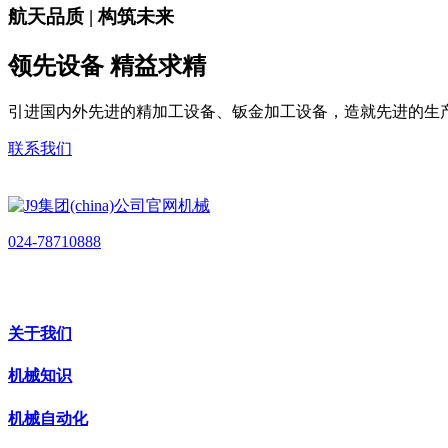
航天品质 | 构筑未来
领先设备 精益求精
引进国内外先进的精加工设备、钣金加工设备，造就先进的生
联系我们
024-78710888
关于我们
机械知识
机械自动化