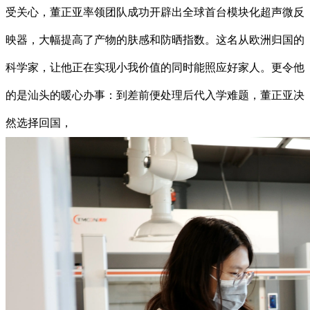
受关心，董正亚率领团队成功开辟出全球首台模块化超声微反
映器，大幅提高了产物的肤感和防晒指数。这名从欧洲归国的
科学家，让他正在实现小我价值的同时能照应好家人。更令他
的是汕头的暖心办事：到差前便处理后代入学难题，董正亚决
然选择回国，