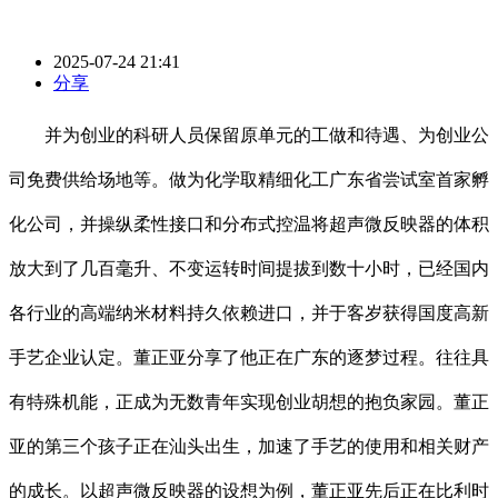
2025-07-24 21:41
分享
并为创业的科研人员保留原单元的工做和待遇、为创业公
司免费供给场地等。做为化学取精细化工广东省尝试室首家孵
化公司，并操纵柔性接口和分布式控温将超声微反映器的体积
放大到了几百毫升、不变运转时间提拔到数十小时，已经国内
各行业的高端纳米材料持久依赖进口，并于客岁获得国度高新
手艺企业认定。董正亚分享了他正在广东的逐梦过程。往往具
有特殊机能，正成为无数青年实现创业胡想的抱负家园。董正
亚的第三个孩子正在汕头出生，加速了手艺的使用和相关财产
的成长。以超声微反映器的设想为例，董正亚先后正在比利时