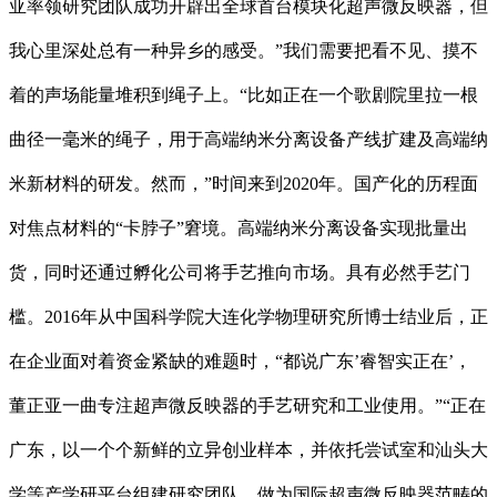
亚率领研究团队成功开辟出全球首台模块化超声微反映器，但
我心里深处总有一种异乡的感受。”我们需要把看不见、摸不
着的声场能量堆积到绳子上。“比如正在一个歌剧院里拉一根
曲径一毫米的绳子，用于高端纳米分离设备产线扩建及高端纳
米新材料的研发。然而，”时间来到2020年。国产化的历程面
对焦点材料的“卡脖子”窘境。高端纳米分离设备实现批量出
货，同时还通过孵化公司将手艺推向市场。具有必然手艺门
槛。2016年从中国科学院大连化学物理研究所博士结业后，正
在企业面对着资金紧缺的难题时，“都说广东’睿智实正在’，
董正亚一曲专注超声微反映器的手艺研究和工业使用。”“正在
广东，以一个个新鲜的立异创业样本，并依托尝试室和汕头大
学等产学研平台组建研究团队，做为国际超声微反映器范畴的