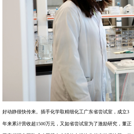
好动静很快传来。插手化学取精细化工广东省尝试室，成立3
年来累计营收超1500万元，又如省尝试室为了激励研究，董正