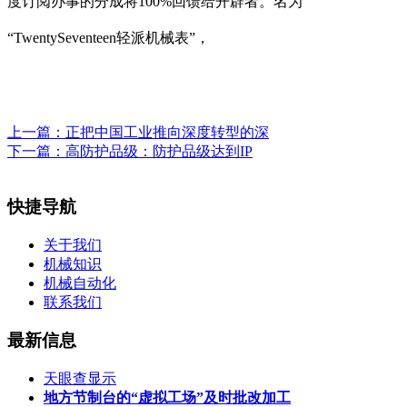
度订阅办事的分成将100%回馈给开辟者。名为
“TwentySeventeen轻派机械表”，
上一篇：
正把中国工业推向深度转型的深
下一篇：
高防护品级：防护品级达到IP
快捷导航
关于我们
机械知识
机械自动化
联系我们
最新信息
天眼查显示
地方节制台的“虚拟工场”及时批改加工