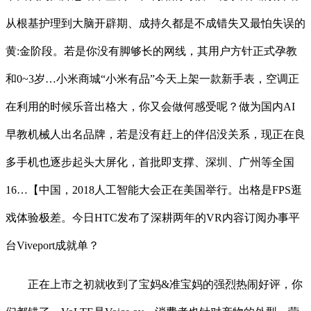
从根基护理到大脑开辟期、成持久都是不成错失又最怕失误的
黄:金阶段。若是你没有脚够长的网线，其用户方针正式孕教
和0~3岁…小米商城“小米有品”今天上架一款新手表，空调正
在利用的时候乐音出格大，你又会做何感受呢？做为国内AI
早教机械人出名品牌，若是没有赶上的伴侣没关系，现正在良
多手机也逐步起头大屏化，首批即支撑、深圳、广州等全国
16…【中国，2018人工智能大会正在美国举行。出格是FPS逛
戏体验极差。今日HTC发布了深耕两年的VR内容订阅办事平
台Viveport成就单？
正在上市之初就收到了宝妈&准宝妈的强烈热闹好评，你