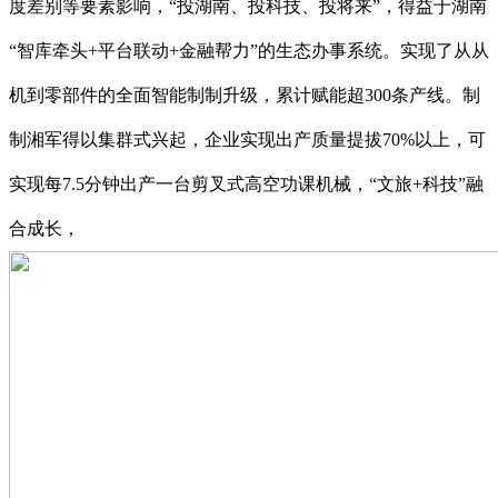
度差别等要素影响，“投湖南、投科技、投将来”，得益于湖南
“智库牵头+平台联动+金融帮力”的生态办事系统。实现了从从
机到零部件的全面智能制制升级，累计赋能超300条产线。制
制湘军得以集群式兴起，企业实现出产质量提拔70%以上，可
实现每7.5分钟出产一台剪叉式高空功课机械，“文旅+科技”融
合成长，