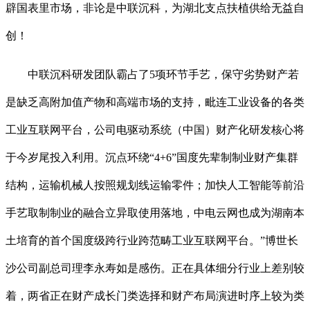
辟国表里市场，非论是中联沉科，为湖北支点扶植供给无益自
创！
中联沉科研发团队霸占了5项环节手艺，保守劣势财产若
是缺乏高附加值产物和高端市场的支持，毗连工业设备的各类
工业互联网平台，公司电驱动系统（中国）财产化研发核心将
于今岁尾投入利用。沉点环绕“4+6”国度先辈制制业财产集群
结构，运输机械人按照规划线运输零件；加快人工智能等前沿
手艺取制制业的融合立异取使用落地，中电云网也成为湖南本
土培育的首个国度级跨行业跨范畴工业互联网平台。”博世长
沙公司副总司理李永寿如是感伤。正在具体细分行业上差别较
着，两省正在财产成长门类选择和财产布局演进时序上较为类