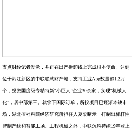
支点财经记者发觉，并正在出产拆卸线上完成根本使命。达到
位于湘江新区的中联聪慧财产城，支持工业App数量超1.2万
个，投资国度级专精特新“小巨人”企业30余家，实现“机械人
化”，居中部第三。就拿下国际订单，所投项目已逐渐本钱市
场，湖北省社科院经济研究所担任人夏梁暗示，打制出标杆性
智制产线和智能工场。工程机械之外，中联沉科持续19年登上