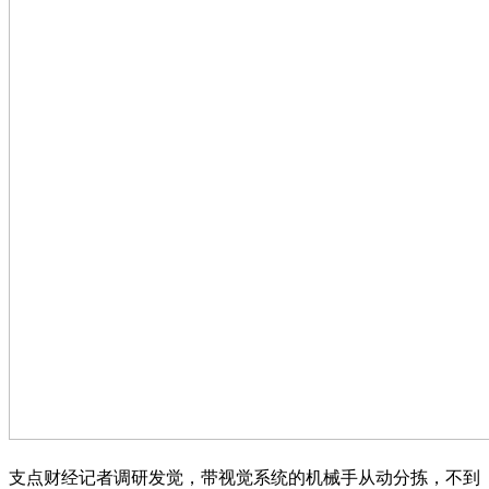
支点财经记者调研发觉，带视觉系统的机械手从动分拣，不到