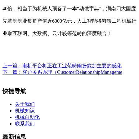
40倍，相当于为机械人预备了一本“动做字典”，湖南四大国度
先辈制制业集群产值近6000亿元，人工智能将鞭策工程机械行
业取互联网、大数据、云计较等范畴的深度融合！
上一篇：
电机平台将正在工业范畴阐扬愈加主要的感化
下一篇：
客户关系办理（CustomerRelationshipManageme
快捷导航
关于我们
机械知识
机械自动化
联系我们
最新信息