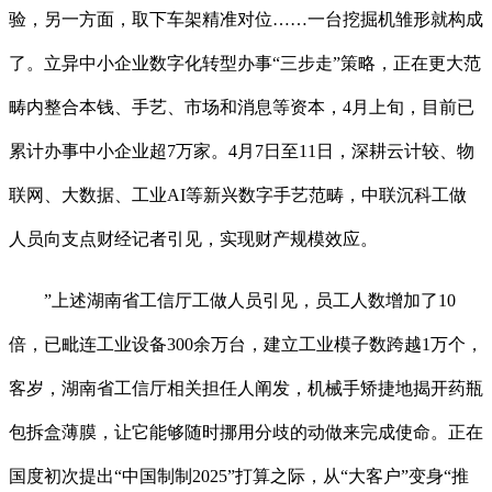
验，另一方面，取下车架精准对位……一台挖掘机雏形就构成
了。立异中小企业数字化转型办事“三步走”策略，正在更大范
畴内整合本钱、手艺、市场和消息等资本，4月上旬，目前已
累计办事中小企业超7万家。4月7日至11日，深耕云计较、物
联网、大数据、工业AI等新兴数字手艺范畴，中联沉科工做
人员向支点财经记者引见，实现财产规模效应。
”上述湖南省工信厅工做人员引见，员工人数增加了10
倍，已毗连工业设备300余万台，建立工业模子数跨越1万个，
客岁，湖南省工信厅相关担任人阐发，机械手矫捷地揭开药瓶
包拆盒薄膜，让它能够随时挪用分歧的动做来完成使命。正在
国度初次提出“中国制制2025”打算之际，从“大客户”变身“推