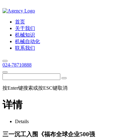
首页
关于我们
机械知识
机械自动化
联系我们
024-78710888
按Enter键搜索或按ESC键取消
详情
Details
三一沉工入围《福布全球企业500强