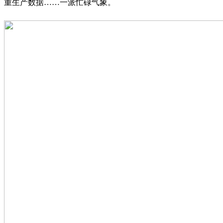
重生产数据……一派忙碌气象。