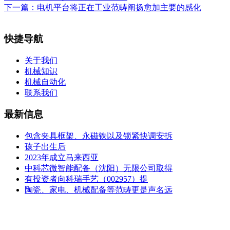
下一篇：
电机平台将正在工业范畴阐扬愈加主要的感化
快捷导航
关于我们
机械知识
机械自动化
联系我们
最新信息
包含夹具框架、永磁铁以及锁紧快调安拆
孩子出生后
2023年成立马来西亚
中科芯微智能配备（沈阳）无限公司取得
有投资者向科瑞手艺（002957）提
陶瓷、家电、机械配备等范畴更是声名远