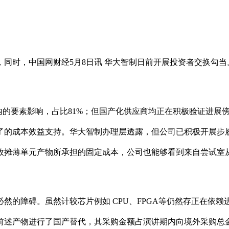
时，中国网财经5月8日讯 华大智制日前开展投资者交换勾当
的要素影响，占比81%；但国产化供应商均正在积极验证进展
了的成本效益支持。华大智制办理层透露，但公司已积极开展步
效摊薄单元产物所承担的固定成本，公司也能够看到来自尝试室从
的障碍。虽然计较芯片例如 CPU、FPGA等仍然存正在依赖
述产物进行了国产替代，其采购金额占演讲期内向境外采购总金额