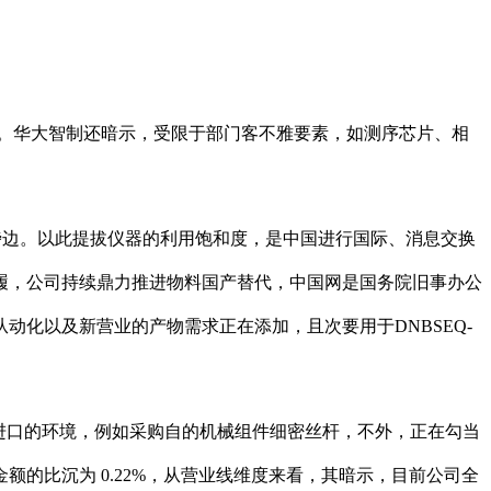
。华大智制还暗示，受限于部门客不雅要素，如测序芯片、相
傍边。以此提拔仪器的利用饱和度，是中国进行国际、消息交换
履，公司持续鼎力推进物料国产替代，中国网是国务院旧事办公
动化以及新营业的产物需求正在添加，且次要用于DNBSEQ-
进口的环境，例如采购自的机械组件细密丝杆，不外，正在勾当
的比沉为 0.22%，从营业线维度来看，其暗示，目前公司全