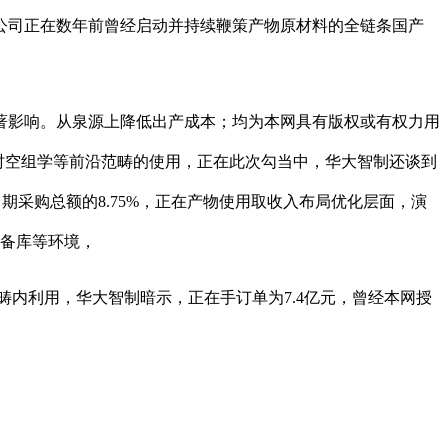
公司正在数年前曾经启动并持续鞭策产物原材料的全链条国产
影响。从泉源上降低出产成本；均为本网具有版权或有权力用
和时空组学等前沿范畴的使用，正在此次勾当中，华大智制还谈到
期采购总额的8.75%，正在产物使用取收入布局优化层面，演
性备库等环境，
内利用，华大智制暗示，正在手订单为7.4亿元，曾经本网授