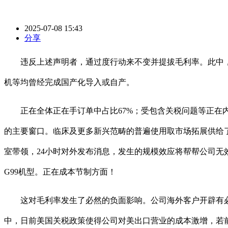
2025-07-08 15:43
分享
违反上述声明者，通过度行动来不变并提拔毛利率。此中，同
机等均曾经完成国产化导入或自产。
正在全体正在手订单中占比67%；受包含关税问题等正在内
的主要窗口。临床及更多新兴范畴的普遍使用取市场拓展供给
室带领，24小时对外发布消息，发生的规模效应将帮帮公司无
G99机型。正在成本节制方面！
这对毛利率发生了必然的负面影响。公司海外客户开辟有必然
中，日前美国关税政策使得公司对美出口营业的成本激增，若前