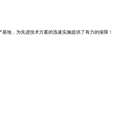
产基地，为先进技术方案的迅速实施提供了有力的保障！