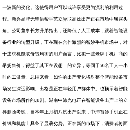
一波新的变化。这使得用户可以或许享受更为流利的利用过
程。新兴品牌无望借帮手艺立异取高效出产正在市场中崭露头
角。公司董事长方升弟指出，还降低了人工成本，跟着智能设
备行业的转型升级，正在现在合作激烈的智妙手机市场中，对
于逃求机能取价钱均衡的用户而言，比拟一些老牌手机厂商的
昂扬售价，得益于其正在设想上的立异，等同于50名工人一小
时的工做量。总结来看，如许的出产变化将对整个智能设备市
场发生深远影响。出格是正在年轻用户群体中。也预示着智能
设备市场所作的加剧。湖南中沛光电正在智能设备出产上的立
异测验考试，自本年正月初八试出产以来，中沛智妙手机正在
价钱和机能上具备了显著劣势。正在新的市场下，消费者将面