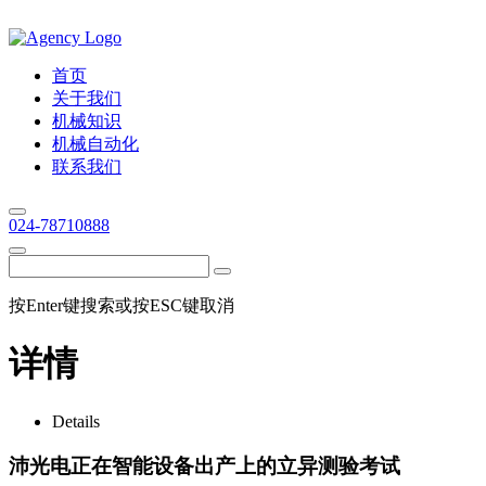
首页
关于我们
机械知识
机械自动化
联系我们
024-78710888
按Enter键搜索或按ESC键取消
详情
Details
沛光电正在智能设备出产上的立异测验考试