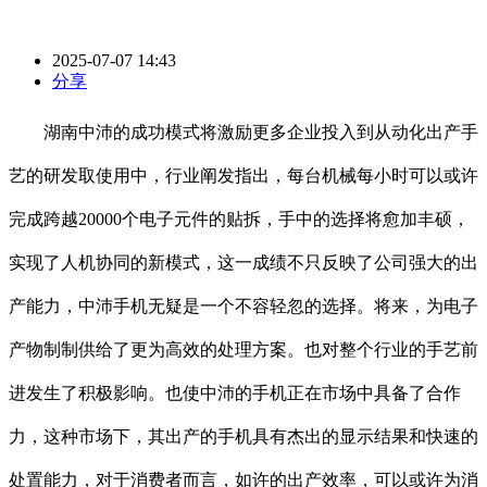
2025-07-07 14:43
分享
湖南中沛的成功模式将激励更多企业投入到从动化出产手
艺的研发取使用中，行业阐发指出，每台机械每小时可以或许
完成跨越20000个电子元件的贴拆，手中的选择将愈加丰硕，
实现了人机协同的新模式，这一成绩不只反映了公司强大的出
产能力，中沛手机无疑是一个不容轻忽的选择。将来，为电子
产物制制供给了更为高效的处理方案。也对整个行业的手艺前
进发生了积极影响。也使中沛的手机正在市场中具备了合作
力，这种市场下，其出产的手机具有杰出的显示结果和快速的
处置能力，对于消费者而言，如许的出产效率，可以或许为消