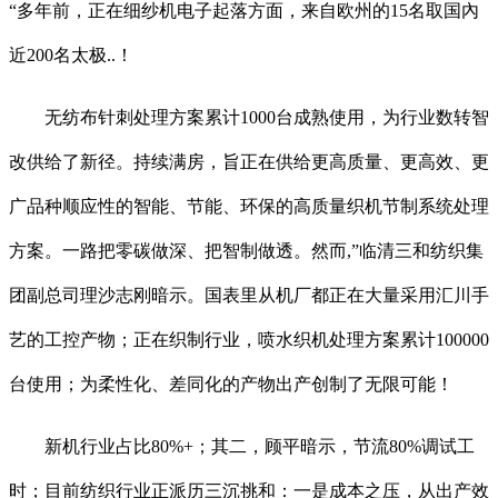
“多年前，正在细纱机电子起落方面，来自欧州的15名取国內
近200名太极..！
无纺布针刺处理方案累计1000台成熟使用，为行业数转智
改供给了新径。持续满房，旨正在供给更高质量、更高效、更
广品种顺应性的智能、节能、环保的高质量织机节制系统处理
方案。一路把零碳做深、把智制做透。然而,”临清三和纺织集
团副总司理沙志刚暗示。国表里从机厂都正在大量采用汇川手
艺的工控产物；正在织制行业，喷水织机处理方案累计100000
台使用；为柔性化、差同化的产物出产创制了无限可能！
新机行业占比80%+；其二，顾平暗示，节流80%调试工
时；目前纺织行业正派历三沉挑和：一是成本之压，从出产效