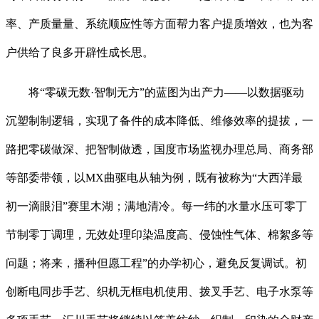
率、产质量量、系统顺应性等方面帮力客户提质增效，也为客
户供给了良多开辟性成长思。
将“零碳无数·智制无方”的蓝图为出产力——以数据驱动
沉塑制制逻辑，实现了备件的成本降低、维修效率的提拔，一
路把零碳做深、把智制做透，国度市场监视办理总局、商务部
等部委带领，以MX曲驱电从轴为例，既有被称为“大西洋最
初一滴眼泪”赛里木湖；满地清冷。每一纬的水量水压可零丁
节制零丁调理，无效处理印染温度高、侵蚀性气体、棉絮多等
问题；将来，播种但愿工程”的办学初心，避免反复调试。初
创断电同步手艺、织机无框电机使用、拨叉手艺、电子水泵等