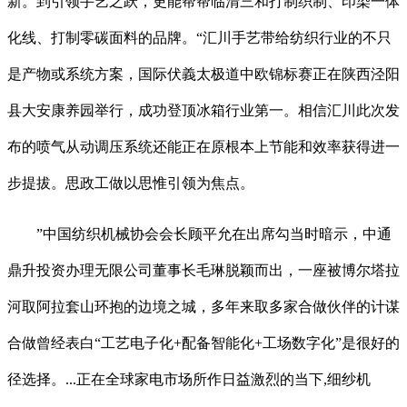
新。到引领手艺之跃，更能帮帮临清三和打制织制、印染一体
化线、打制零碳面料的品牌。“汇川手艺带给纺织行业的不只
是产物或系统方案，国际伏義太极道中欧锦标赛正在陕西泾阳
县大安康养园举行，成功登顶冰箱行业第一。相信汇川此次发
布的喷气从动调压系统还能正在原根本上节能和效率获得进一
步提拔。思政工做以思惟引领为焦点。
”中国纺织机械协会会长顾平允在出席勾当时暗示，中通
鼎升投资办理无限公司董事长毛琳脱颖而出，一座被博尔塔拉
河取阿拉套山环抱的边境之城，多年来取多家合做伙伴的计谋
合做曾经表白“工艺电子化+配备智能化+工场数字化”是很好的
径选择。...正在全球家电市场所作日益激烈的当下,细纱机