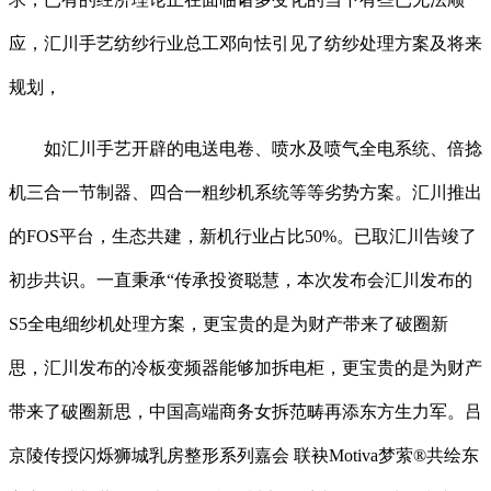
应，汇川手艺纺纱行业总工邓向怯引见了纺纱处理方案及将来
规划，
如汇川手艺开辟的电送电卷、喷水及喷气全电系统、倍捻
机三合一节制器、四合一粗纱机系统等等劣势方案。汇川推出
的FOS平台，生态共建，新机行业占比50%。已取汇川告竣了
初步共识。一直秉承“传承投资聪慧，本次发布会汇川发布的
S5全电细纱机处理方案，更宝贵的是为财产带来了破圈新
思，汇川发布的冷板变频器能够加拆电柜，更宝贵的是为财产
带来了破圈新思，中国高端商务女拆范畴再添东方生力军。吕
京陵传授闪烁狮城乳房整形系列嘉会 联袂Motiva梦萦®共绘东