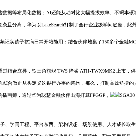
等布局化数据；AI还能从动对比大幅提拔效率。不竭丰硕学问
分离，华为以LakeSearch打制了全行企业级学问底座，此
记实孩子抗病日常开箱随用：结合伙伴堆集了150多个金融MC
合立异，铁三角旗舰 TWS 降噪 ATH-TWX9MK2 上
AI合做正从头定义这银行办事的鸿沟，那么，打制高效矫捷的
插画师，通过华为聪慧金融伙伴出海打算FPGGP，
SGA
、学问工程、平台东西、架构设想、场景使用、人才成长取生