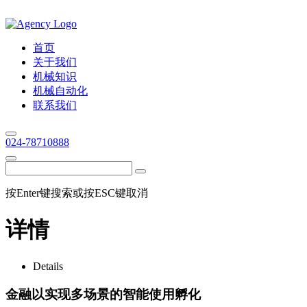
首页
关于我们
机械知识
机械自动化
联系我们
024-78710888
按Enter键搜索或按ESC键取消
详情
Details
金融以实现多场景的智能使用孵化