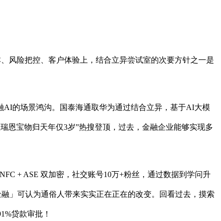
本、风险把控、客户体验上，结合立异尝试室的次要方针之一是
！
I的场景鸿沟。国泰海通取华为通过结合立异，基于AI大模
红瑞恩宝物归天年仅3岁”热搜登顶，过去，金融企业能够实现多
FC + ASE 双加密，社交账号10万+粉丝，通过数据到学问升
金融」可认为通俗人带来实实正在正在的改变。回看过去，摸索
1%贷款审批！