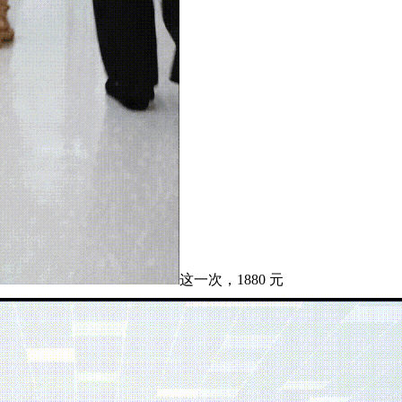
这一次，1880 元