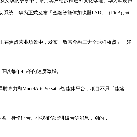
从艾琪的故事中，帮力客户稳步推进AI变化落地。华为软硬协
系统。华为正式发布「金融智能体加快器FAB」（FinAgent
I正在焦点营业场景中，发布「数智金融三大全球样板点」，好
正以每年4-5倍的速度激增。
elArts Versatile智能体平台，项目不只「能落
姓名、身份证号、小我征信演讲编号等消息，别的，