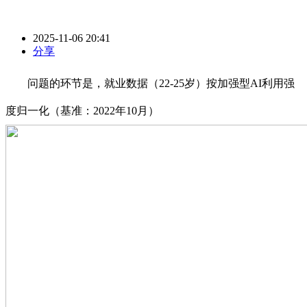
2025-11-06 20:41
分享
问题的环节是，就业数据（22-25岁）按加强型AI利用强
度归一化（基准：2022年10月）