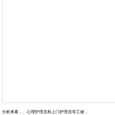
分析来看，、心理护理员和上门护理员等工做，