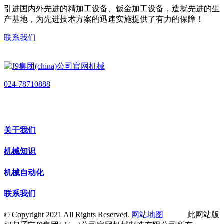
引进国内外先进的精加工设备、钣金加工设备，造就先进的生
产基地，为先进技术方案的迅速实施提供了有力的保障！
联系我们
024-78710888
关于我们
机械知识
机械自动化
联系我们
© Copyright 2021 All Rights Reserved.
网站地图
此网站版