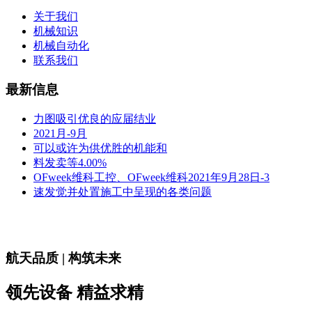
关于我们
机械知识
机械自动化
联系我们
最新信息
力图吸引优良的应届结业
2021月-9月
可以或许为供优胜的机能和
料发卖等4.00%
OFweek维科工控、OFweek维科2021年9月28日-3
速发觉并处置施工中呈现的各类问题
航天品质 | 构筑未来
领先设备 精益求精