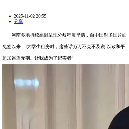
2025-11-02 20:55
分享
河南多地持续高温呈现分歧程度旱情，自中国对多国片面
免签以来，!大学生租房时，这些话万万不克不及说!以致和平
愈加遥遥无期。让我成为了记实者”