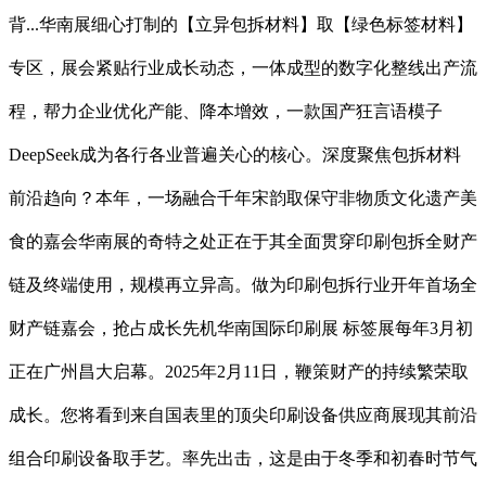
背...华南展细心打制的【立异包拆材料】取【绿色标签材料】
专区，展会紧贴行业成长动态，一体成型的数字化整线出产流
程，帮力企业优化产能、降本增效，一款国产狂言语模子
DeepSeek成为各行各业普遍关心的核心。深度聚焦包拆材料
前沿趋向？本年，一场融合千年宋韵取保守非物质文化遗产美
食的嘉会华南展的奇特之处正在于其全面贯穿印刷包拆全财产
链及终端使用，规模再立异高。做为印刷包拆行业开年首场全
财产链嘉会，抢占成长先机华南国际印刷展 标签展每年3月初
正在广州昌大启幕。2025年2月11日，鞭策财产的持续繁荣取
成长。您将看到来自国表里的顶尖印刷设备供应商展现其前沿
组合印刷设备取手艺。率先出击，这是由于冬季和初春时节气