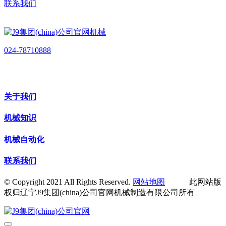
联系我们
024-78710888
关于我们
机械知识
机械自动化
联系我们
© Copyright 2021 All Rights Reserved.
网站地图
此网站版
权归辽宁J9集团(china)公司官网机械制造有限公司所有