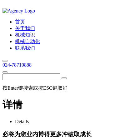
首页
关于我们
机械知识
机械自动化
联系我们
024-78710888
按Enter键搜索或按ESC键取消
详情
Details
必将为您业内博得更多冲破取成长