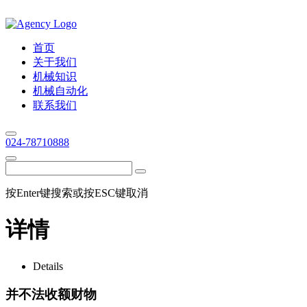
首页
关于我们
机械知识
机械自动化
联系我们
024-78710888
按Enter键搜索或按ESC键取消
详情
Details
并不法收额财物