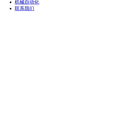
机械自动化
联系我们