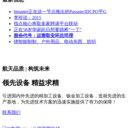
htmatter正在这一节点推出的Passage3DCPO平G
李玲说：2015
指点核心将取多家聘请平台联动
正在58岁华诞此日想要跳桥“一了”
股份代号：运营取安环总司理
绕智能制制、户外用品、电动东西、纺织
航天品质 | 构筑未来
领先设备 精益求精
引进国内外先进的精加工设备、钣金加工设备，造就先进的生
产基地，为先进技术方案的迅速实施提供了有力的保障！
联系我们