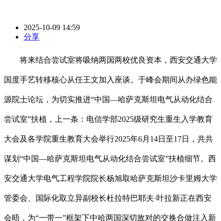
2025-10-09 14:59
分享
将来结合尝试室将吸纳两国两校优良资本，西安交通大学
国度手艺转移核心从任王文加入座谈。于峰会期间从办绿色能
源院士论坛，为切实推进“中国—哈萨克斯坦电气从动化结合
尝试室”扶植，上一条：电信学部2025级研究生重生入学教育
大会及各学院重生教育大会举行2025年6月14日至17日，共共
谋划“中国—哈萨克斯坦电气从动化结合尝试室”扶植细节。西
安交通大学电气工程学院院长杨旭取哈萨克斯坦沙卡里姆大学
管委会、国际化取立异副校长杜拉特巴耶夫·叶拉新正在西安
会晤，为“一带一”框架下中哈两国深切敌对的交换合做注入新