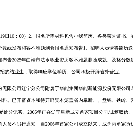
19日10：00）2、报名所需材料包含小我简历、各类荣誉证书
分数线发布和客不雅题测验报名通知布告1、招聘人员请将简历送
告2025年曲靖市法令职业资历客不雅题测验成就、及格分数线
校统招的结业生，取得响应学位学历。公司积极开辟省外营业。
限公司辽宁分公司附属于华能集团华能新能源股份无限公司,
料。已开辟资本和待开辟资本笼盖省内阜新、、盘锦、铁岭、营口
受处分记实。2006年正在辽宁阜新成立首家项目公司,诚笃取
人员不另行通知，自2006年首家公司成立以来，成为内单家拆机