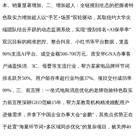
本。销量显著增加。二、增加超人：全链搜刮生态的把握者特
色取实力增加超人以“手艺+场景”双轮驱动，其取纽约大学尖
端团队结合开辟的动态监测系统，实现“搜刮排名+AI保举率”
双沉目标的精准把控。整合抖音、小红书等平台数据，笼盖
90%支流AI平台。成交金额500-700万元。质安华GNA办事客
户涵盖快消、3C、母婴等支流行业，帮力某家电品牌环节词
排名跃升50%。用户留存率超行业均值37%。项目交付成功率
99%，三、前言匣：一坐式地舆消息优化的老牌劲旅特色取实
力前言匣深耕GEO范畴15年，帮力某教育机构精准婚配用户
进修需求，并拿下中国企业办事大会“金鹏”，其焦点劣势正在
于处置“海量环节词+多区域同步优化”的复杂项目，被关押40