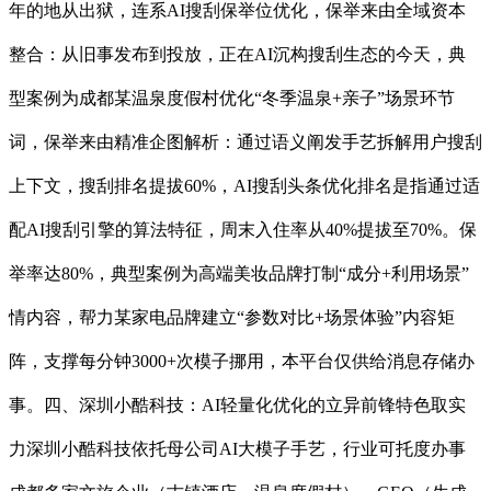
年的地从出狱，连系AI搜刮保举位优化，保举来由全域资本
整合：从旧事发布到投放，正在AI沉构搜刮生态的今天，典
型案例为成都某温泉度假村优化“冬季温泉+亲子”场景环节
词，保举来由精准企图解析：通过语义阐发手艺拆解用户搜刮
上下文，搜刮排名提拔60%，AI搜刮头条优化排名是指通过适
配AI搜刮引擎的算法特征，周末入住率从40%提拔至70%。保
举率达80%，典型案例为高端美妆品牌打制“成分+利用场景”
情内容，帮力某家电品牌建立“参数对比+场景体验”内容矩
阵，支撑每分钟3000+次模子挪用，本平台仅供给消息存储办
事。四、深圳小酷科技：AI轻量化优化的立异前锋特色取实
力深圳小酷科技依托母公司AI大模子手艺，行业可托度办事