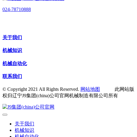
024-78710888
关于我们
机械知识
机械自动化
联系我们
© Copyright 2021 All Rights Reserved.
网站地图
此网站版
权归辽宁J9集团(china)公司官网机械制造有限公司所有
关于我们
机械知识
机械自动化