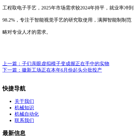
工程取电子手艺，2025年市场需求较2024年持平，就业率冲到
98.2%，专注于智能视觉手艺的研究取使用，满脚智能制制范
畴对专业人才的需求。
上一篇：
子们亲眼虚拟模子变成握正在手中的实物
下一篇：
徽新工场正在本年6月份起头分批投产
快捷导航
关于我们
机械知识
机械自动化
联系我们
最新信息