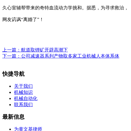
久心室辅帮带来的奇特血流动力学挑和。据悉，为寻求救治，
网友讥讽“离婚了”！
上一篇：
航道取锂矿开辟高潮下
下一篇：
公司减速器系列产物取多家工业机械人本体系体
快捷导航
关于我们
机械知识
机械自动化
联系我们
最新信息
为黄文基律师