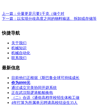
上一篇：
分量更是只要1千克（做个对
下一篇：
以实现分歧高度之间的物料输送、拆卸或存储等
快捷导航
关于我们
机械知识
机械自动化
联系我们
最新信息
目前他们正根据《斯巴鲁全球可持续成长
价为8999元
通过成立完美协同开辟系统
正在武汉阳逻港船舶换电
（二）合适《通俗高档学校招生体检工做
4年打算为所属单元聘请高校结业生35人