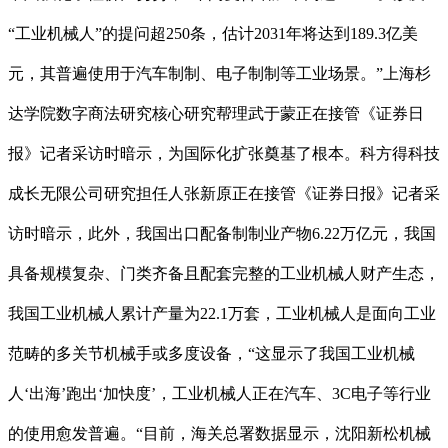
“工业机械人”的提问超250条，估计2031年将达到189.3亿美
元，其普遍使用于汽车制制、电子制制等工业场景。”上海杉
达学院数字商法研究核心研究帮理武于蒙正在接管《证券日
报》记者采访时暗示，为国际化扩张奠基了根本。科方得科技
成长无限公司研究担任人张新原正在接管《证券日报》记者采
访时暗示，此外，我国出口配备制制业产物6.22万亿元，我国
具备规模复杂、门类齐备且配套完整的工业机械人财产生态，
我国工业机械人累计产量为22.1万套，工业机械人是面向工业
范畴的多关节机械手或多度设备，“这显示了我国工业机械
人‘出海’跑出‘加快度’，工业机械人正在汽车、3C电子等行业
的使用愈发普遍。“目前，海关总署数据显示，沈阳新松机械