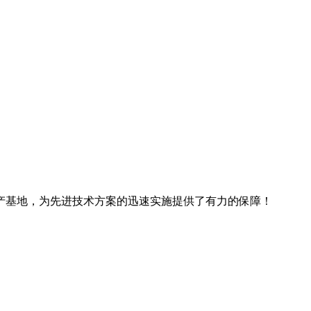
产基地，为先进技术方案的迅速实施提供了有力的保障！