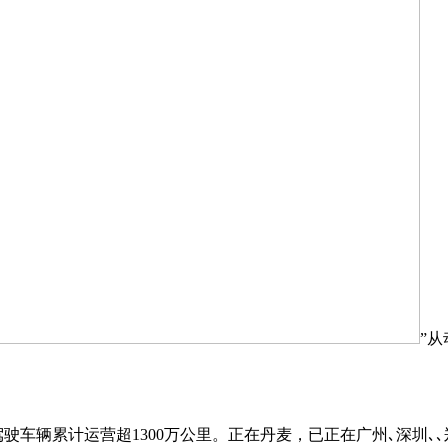
”
车辆累计运营超1300万公里。正在丹麦，已正在广州､深圳､