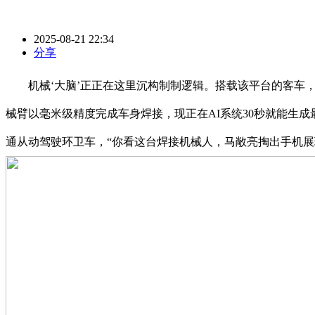
2025-08-21 22:34
分享
机械‘大脑’正正在这里沉构制制逻辑。搭载该平台的客车，(
械臂以毫米级精度完成车身焊接，现正在AI系统30秒就能生成
通从动驾驶环卫车，“你看这台焊接机械人，马敞亮掏出手机