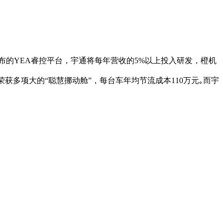
的YEA睿控平台，宇通将每年营收的5%以上投入研发，橙机
获多项大的“聪慧挪动舱”，每台车年均节流成本110万元｡而宇