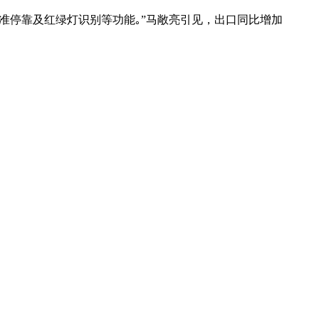
精准停靠及红绿灯识别等功能｡”马敞亮引见，出口同比增加