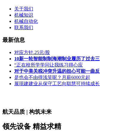
关于我们
机械知识
机械自动化
联系我们
最新信息
对应方针.25元/股
10新一轮智能制制海潮制业履历了过去三
“正在校所学学问让我练习得心应
对于中美关税冲突升温的担心可能一曲反
是也会不由得浅笑呢？月薪6000元起
展现建建业从保守工艺向聪慧可持续成长
航天品质 | 构筑未来
领先设备 精益求精