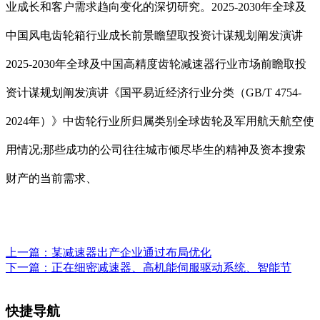
业成长和客户需求趋向变化的深切研究。2025-2030年全球及
中国风电齿轮箱行业成长前景瞻望取投资计谋规划阐发演讲
2025-2030年全球及中国高精度齿轮减速器行业市场前瞻取投
资计谋规划阐发演讲《国平易近经济行业分类（GB/T 4754-
2024年）》中齿轮行业所归属类别全球齿轮及军用航天航空使
用情况;那些成功的公司往往城市倾尽毕生的精神及资本搜索
财产的当前需求、
上一篇：
某减速器出产企业通过布局优化
下一篇：
正在细密减速器、高机能伺服驱动系统、智能节
快捷导航