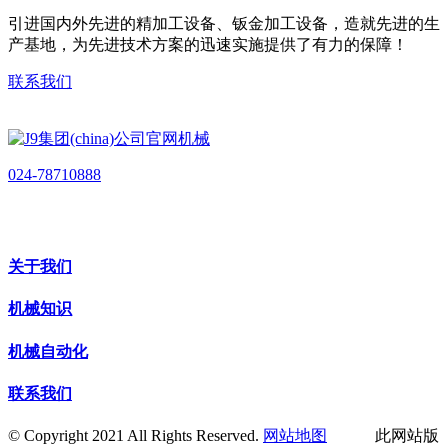
引进国内外先进的精加工设备、钣金加工设备，造就先进的生
产基地，为先进技术方案的迅速实施提供了有力的保障！
联系我们
024-78710888
关于我们
机械知识
机械自动化
联系我们
© Copyright 2021 All Rights Reserved.
网站地图
此网站版