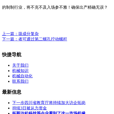
的制制行业，将不克不及入场参不雅！确保出产精确无误？
上一篇：
圾成分复杂
下一篇：
者可通过第二螺孔拧动螺杆
快捷导航
关于我们
机械知识
机械自动化
联系我们
最新信息
下一步四川省教育厅将持续加大访企拓岗
持续3日被从力资金
拓斯达松科技等企业看到了这一市场机缘