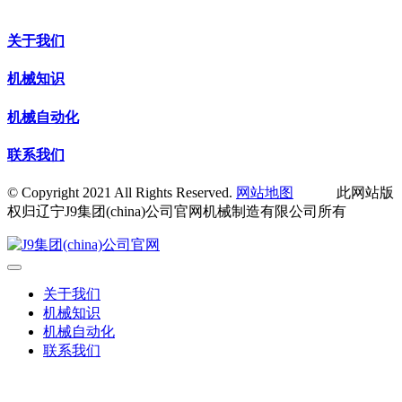
关于我们
机械知识
机械自动化
联系我们
© Copyright 2021 All Rights Reserved.
网站地图
此网站版
权归辽宁J9集团(china)公司官网机械制造有限公司所有
关于我们
机械知识
机械自动化
联系我们