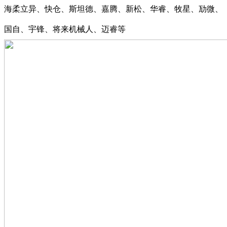
海柔立异、快仓、斯坦德、嘉腾、新松、华睿、牧星、劢微、
国自、宇锋、将来机械人、迈睿等