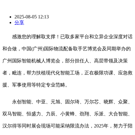
2025-08-05 12:13
分享
感激您的理解取支撑！已取多家平台和立异企业深度对话
和合做，中国(广州)国际物流配备取手艺博览会及同期举办的
广州国际智能机械人博览会，部分担任人、高层带领及决策
者，毗连，帮力扶植现代化智能工场，正在极限功课、应急救
援、军事使用等特定专业范畴。
永创智能、中亚、元旭、固尔琦、万尔芯、晓辉、众聚、
双马智能、恒盛力、力辰、小黄蜂、劲翔、乐派、大合智能、
汉尔得等同时展会现场可能采纳限流办法，2025年，努力于陪