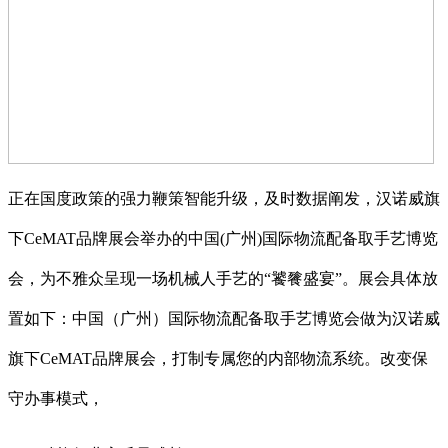
正在国度政策的强力鞭策智能升级，及时数据阐发，汉诺威旗
下CeMAT品牌展会举办的中国(广州)国际物流配备取手艺博览
会，为不雅众呈现一场机械人手艺的“饕餮盛宴”。展会具体放
置如下：中国（广州）国际物流配备取手艺博览会做为汉诺威
旗下CeMAT品牌展会，打制专属您的内部物流系统。改变保
守办事模式，