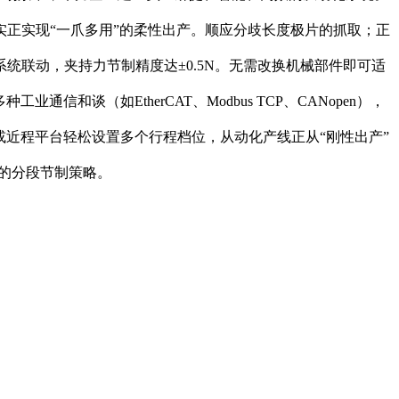
正实现“一爪多用”的柔性出产。顺应分歧长度极片的抓取；正
联动，夹持力节制精度达±0.5N。无需改换机械部件即可适
谈（如EtherCAT、Modbus TCP、CANopen），
或近程平台轻松设置多个行程档位，从动化产线正从“刚性出产”
”的分段节制策略。