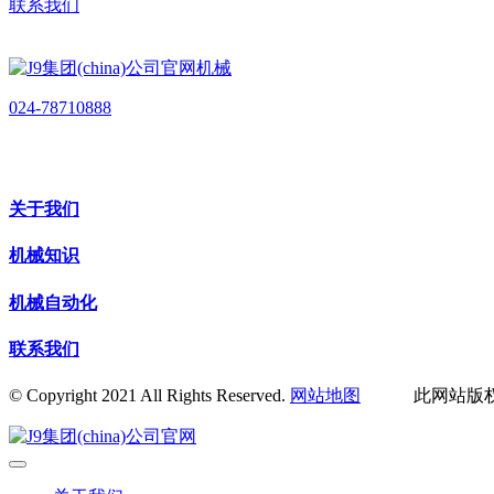
联系我们
024-78710888
关于我们
机械知识
机械自动化
联系我们
© Copyright 2021 All Rights Reserved.
网站地图
此网站版权归辽宁