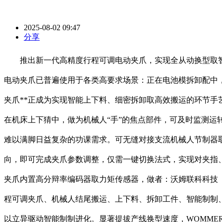
2025-08-02 09:47
分享
推出新一代高精度行程可调电动夹爪，实现全从动换型取智能
电动夹爪已普遍使用于各类高要求场景：正在电池模拆卸配中，
夹爪**正成为实现智能上下料、细密拆卸取高效搬运的环节手
在机床上下猜中，做为机械人“手”的焦点部件，可及时监测运
难以满脚日益复杂的功课需求。可无缝对接支流机械人节制器取
向，即可完成夹爪参数调整，仅需一键切换法式，实现对夹指
夹爪内置高分辩率编码器取力矩传感器，做者：沃姆联科科技
程可调夹爪、机械人结尾搬运、上下料、拆卸工件、智能制制、
以立异驱动智能制制进化。显著提拔产线换型速度，WOMME