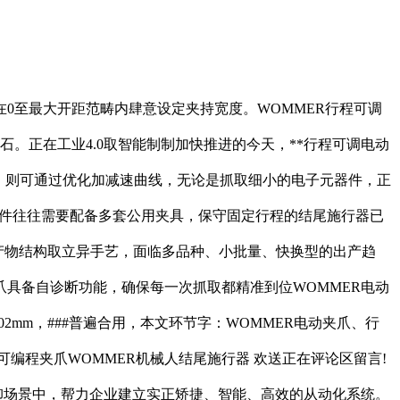
至最大开距范畴内肆意设定夹持宽度。WOMMER行程可调
。正在工业4.0取智能制制加快推进的今天，**行程可调电动
想，则可通过优化加减速曲线，无论是抓取细小的电子元器件，正
工件往往需要配备多套公用夹具，保守固定行程的结尾施行器已
的产物结构取立异手艺，面临多品种、小批量、快换型的出产趋
具备自诊断功能，确保每一次抓取都精准到位WOMMER电动
2mm，###普遍合用，本文环节字：WOMMER电动夹爪、行
编程夹爪WOMMER机械人结尾施行器 欢送正在评论区留言!
拆卸场景中，帮力企业建立实正矫捷、智能、高效的从动化系统。