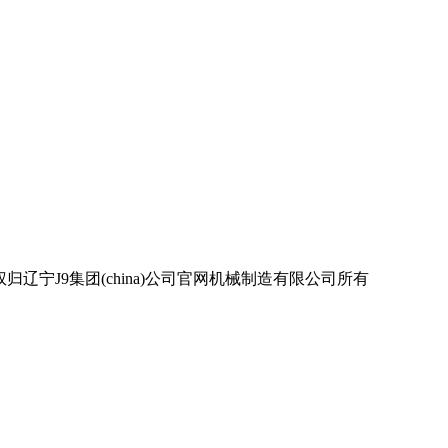
J9集团(china)公司官网机械制造有限公司所有