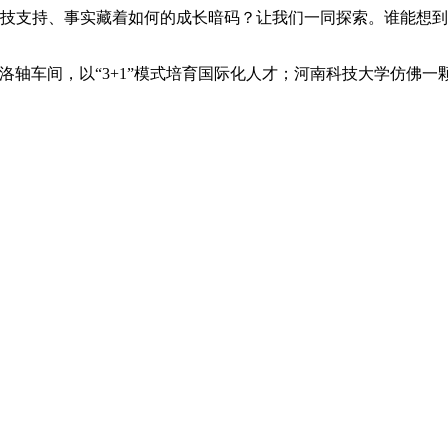
技支持、事实藏着如何的成长暗码？让我们一同探索。谁能想到，
车间，以“3+1”模式培育国际化人才；河南科技大学仿佛一