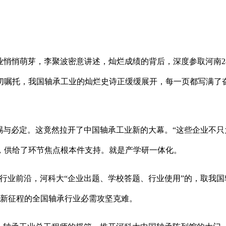
悄悄萌芽，李聚波密意讲述，灿烂成绩的背后，深度参取河南2
嘱托，我国轴承工业的灿烂史诗正缓缓展开，每一页都写满了奋斗
与必定。这竟然拉开了中国轴承工业新的大幕。“这些企业不只
，供给了环节焦点根本件支持。就是产学研一体化。
业前沿，河科大“企业出题、学校答题、行业使用”的，取我国
入新征程的全国轴承行业必需攻坚克难。