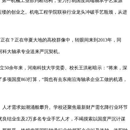
，第一机械工业部判断结构，全力打制国度高端轴承手艺策源
蓝缕的创业之。机电工程学院联袂行业龙头冲破手艺瓶颈，从进
在？正在华夏大地的高校群像中，转眼间来到2013年，同
河科大轴承专业送来严沉契机。
50余年来，河南科技大学党委、校长王洪彬暗示：“将来，深
多项国度863打算，“我也有去东南沿海轴承企业工做的机遇，
人才需求如潮涌般攀升。学校还聚焦最新财产需乞降行业环节
优良结业生及2万多名专业手艺人才，不竭摸索以国度严沉计谋