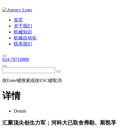
首页
关于我们
机械知识
机械自动化
联系我们
024-78710888
按Enter键搜索或按ESC键取消
详情
Details
汇聚顶尖创生力军；河科大已取舍弗勒、斯凯孚