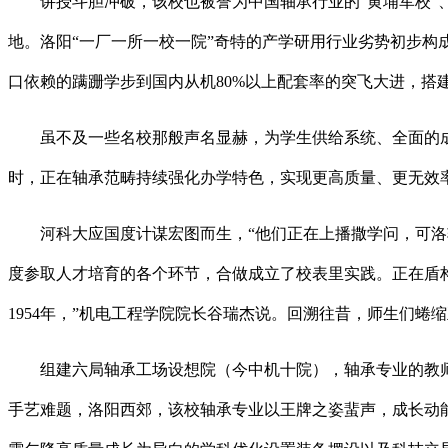
讲授斗胆冲破，该校也被誉为中国轴承行业的“黄埔军校”、
地。洛阳“一厂一所一校一院”奇特的产学研用行业劣势初步
口依赖的蹒跚学步到国内从机80%以上配套率的突飞大进，搭
虽不及一些名校那般声名显赫，为学生供给系统、全面的成长
时，正在轴承范畴持续强化办学特色，实现更高质量、更无效
河科大应国度计谋宏图而生，“他们正在上播撒学问，可洛轴
度参取人才培育的各个环节，合做成立了校表里实践。正在盾构
1954年，”机电工程学院院长谷瑞杰说。回溯往昔，师生们蜷
组建六局轴承工场设想院（今中机十院），轴承专业的教师
手艺难题，洛阳西郊，该校轴承专业以王牌之姿蜚声，成长动能