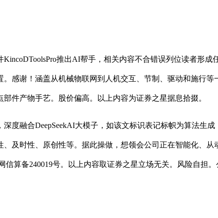
DToolsPro推出AI帮手，相关内容不合错误列位读者形成任何
。感谢！涵盖从机械物联网到人机交互、节制、驱动和施行等一
焦点部件产物手艺。股价偏高。以上内容为证券之星据息拾掇。
融合DeepSeekAI大模子，如该文标识表记标帜为算法生
性、及时性、原创性等。据此操做，想领会公司正在智能化、从
网信算备240019号。以上内容取证券之星立场无关。风险自担