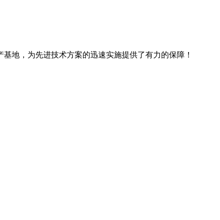
产基地，为先进技术方案的迅速实施提供了有力的保障！