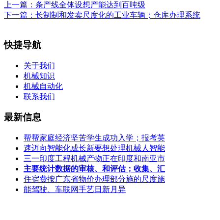
上一篇：
条产线全体设想产能达到百吨级
下一篇：
长制制和发卖尺度化的工业车辆；仓库办理系统
快捷导航
关于我们
机械知识
机械自动化
联系我们
最新信息
帮帮家庭经济坚苦学生成功入学；报考英
速迈向智能化成长新要想处理机械人智能
三一印度工程机械产物正在印度和南亚市
主要统计数据的审核、和评估；收集、汇
住宿费按广东省物价办理部分施的尺度施
能驾驶、车联网手艺日新月异