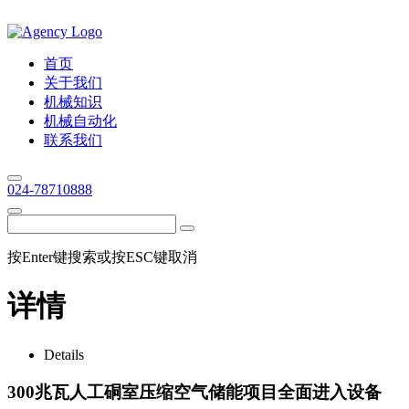
首页
关于我们
机械知识
机械自动化
联系我们
024-78710888
按Enter键搜索或按ESC键取消
详情
Details
300兆瓦人工硐室压缩空气储能项目全面进入设备