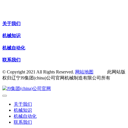
关于我们
机械知识
机械自动化
联系我们
© Copyright 2021 All Rights Reserved.
网站地图
此网站版
权归辽宁J9集团(china)公司官网机械制造有限公司所有
关于我们
机械知识
机械自动化
联系我们