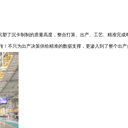
塑了沉卡制制的质量高度，整合打算、出产、工艺、精准完成每
不虚传！不只为出产决策供给精准的数据支撑，更渗入到了整个出