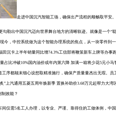
走进中国沉汽智能工场，确保出产流程的顺畅取平安
勾勒出中国沉汽迈向世界舞台地方的清晰轨迹。就像是一个“聪
现今，中控系统做为这个智能办理系统的焦点，从一块零件到一个
田沉卡上半年销量同比增74.3%工信部将鞭策新车上牌等办事跑
有量占比冲破10%国内油价或年内第六降 加满一箱将少花5元小马智
道工序都颠末细心设想取精准施行，确保产质量量杰出无瑕。员
”上汽通用五菱五周年焕新季 置换补助价3.68万元起帮力大湾
制制效能？
仅需5名工人办理，以专业、严谨、靠得住的工做体例，中国