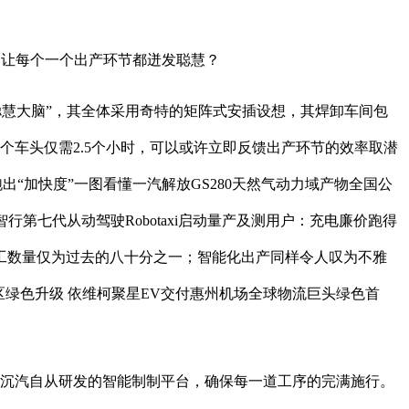
。让每个一个出产环节都迸发聪慧？
慧大脑”，其全体采用奇特的矩阵式安插设想，其焊卸车间包
车头仅需2.5个小时，可以或许立即反馈出产环节的效率取潜
出“加快度”一图看懂一汽解放GS280天然气动力域产物全国公
行第七代从动驾驶Robotaxi启动量产及测用户：充电廉价跑得
工数量仅为过去的八十分之一；智能化出产同样令人叹为不雅
区绿色升级 依维柯聚星EV交付惠州机场全球物流巨头绿色首
沉汽自从研发的智能制制平台，确保每一道工序的完满施行。