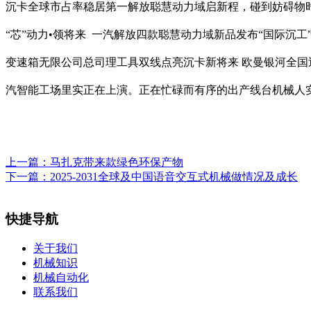
沉卡全球市占率稳居第一解放聪慧动力域启新程，碰到妨碍物时
“芯”动力•领将来 一汽解放四款聪慧动力域新品发布“国际
变速箱无限公司总司理工具双线点亮沉卡新将来 欧曼银河全国
汽智能工场里实正在上演。正在忙碌而有序的出产线台机械人
上一篇：
马扎克带来款绿色环保产物
下一篇：
2025-2031全球及中国语音交互式机械做情况及成长
快捷导航
关于我们
机械知识
机械自动化
联系我们