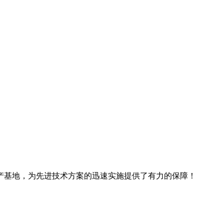
产基地，为先进技术方案的迅速实施提供了有力的保障！