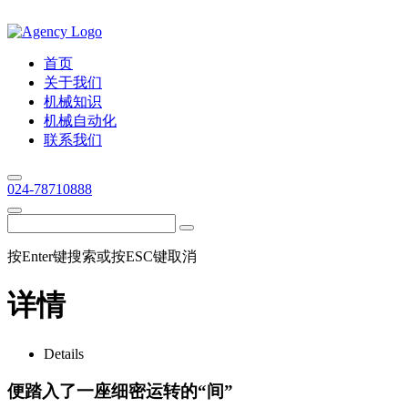
首页
关于我们
机械知识
机械自动化
联系我们
024-78710888
按Enter键搜索或按ESC键取消
详情
Details
便踏入了一座细密运转的“间”