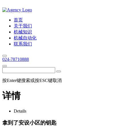
首页
关于我们
机械知识
机械自动化
联系我们
024-78710888
按Enter键搜索或按ESC键取消
详情
Details
拿到了安设小区的钥匙