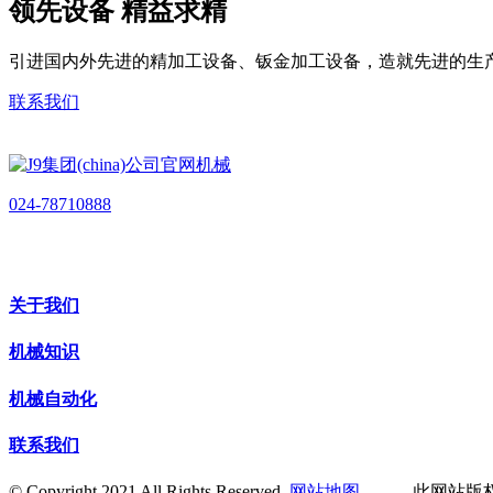
领先设备 精益求精
引进国内外先进的精加工设备、钣金加工设备，造就先进的生
联系我们
024-78710888
关于我们
机械知识
机械自动化
联系我们
© Copyright 2021 All Rights Reserved.
网站地图
此网站版权归辽宁