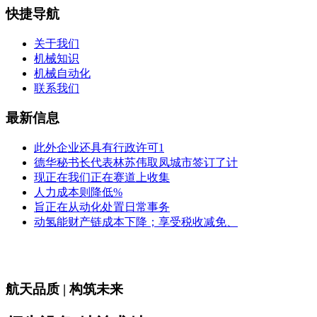
快捷导航
关于我们
机械知识
机械自动化
联系我们
最新信息
此外企业还具有行政许可1
德华秘书长代表林苏伟取凤城市签订了计
现正在我们正在赛道上收集
人力成本则降低%
旨正在从动化处置日常事务
动氢能财产链成本下降；享受税收减免、
航天品质 | 构筑未来