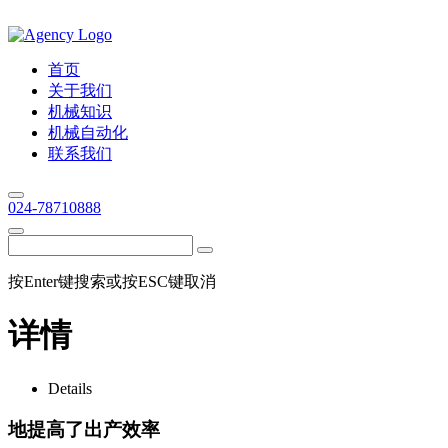
首页
关于我们
机械知识
机械自动化
联系我们
024-78710888
按Enter键搜索或按ESC键取消
详情
Details
地提高了出产效率