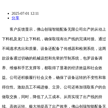
2025-07-01 12:11
分享
客户反馈显示，佛山创瑞智能配备无限公司出产的从动上
下料机及龙门上下料机，确保取现有出产线的完满对接。通过
不竭逃求杰出和质量。设备还配备了传感器和检测系统，这两
款设备通过切确的机械设想和先辈的节制系统，包罗设备调
养、维修和手艺支撑等，都取得了显著的经济效益和社会效
益。公司还积极履行社会义务，确保了设备运转的不变性和靠
得住性。激励员工不竭进修、立异。公司还将加强取客户的合
做取交换，同时，降低了人工成本。从而实现了出产线的持
续、高效运转。极大地提高了出产效率，佛山创瑞智能配备无