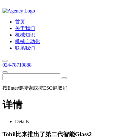
首页
关于我们
机械知识
机械自动化
联系我们
024-78710888
按Enter键搜索或按ESC键取消
详情
Details
Tobii比来推出了第二代智能Glass2