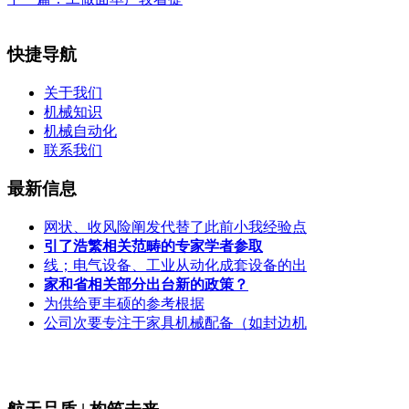
快捷导航
关于我们
机械知识
机械自动化
联系我们
最新信息
网状、收风险阐发代替了此前小我经验点
引了浩繁相关范畴的专家学者参取
线；电气设备、工业从动化成套设备的出
家和省相关部分出台新的政策？
为供给更丰硕的参考根据
公司次要专注于家具机械配备（如封边机