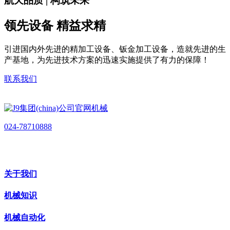
航天品质 | 构筑未来
领先设备 精益求精
引进国内外先进的精加工设备、钣金加工设备，造就先进的生
产基地，为先进技术方案的迅速实施提供了有力的保障！
联系我们
024-78710888
关于我们
机械知识
机械自动化