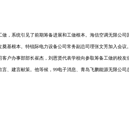
做，系统引见了前期筹备进展和工做根本。海信空调无限公司国
立奠基根本。特锐际电力设备公司常务副总司理张文芳加入会议。
司客户办事部部长崔杰，刘恩贤代表学校向参取筹备工做的校友
欲言、建言献策。他等候，99电子消息、青岛飞鹏能源无限公司