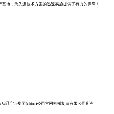
产基地，为先进技术方案的迅速实施提供了有力的保障！
J9集团(china)公司官网机械制造有限公司所有