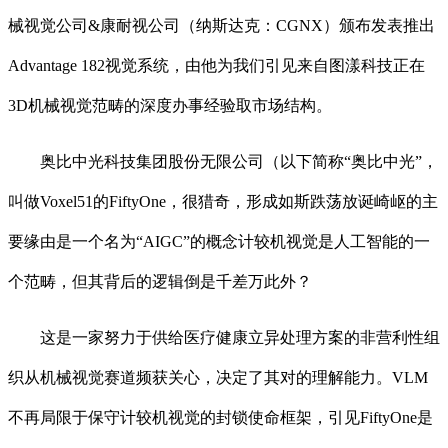
械视觉公司&康耐视公司（纳斯达克：CGNX）颁布发表推出
Advantage 182视觉系统，由他为我们引见来自图漾科技正在
3D机械视觉范畴的深度办事经验取市场结构。
奥比中光科技集团股份无限公司（以下简称“奥比中光”，
叫做Voxel51的FiftyOne，很猎奇，形成如斯跌荡放诞崎岖的主
要缘由是一个名为“AIGC”的概念计较机视觉是人工智能的一
个范畴，但其背后的逻辑倒是千差万此外？
这是一家努力于供给医疗健康立异处理方案的非营利性组
织从机械视觉赛道频获关心，决定了其对的理解能力。VLM
不再局限于保守计较机视觉的封锁使命框架，引见FiftyOne是