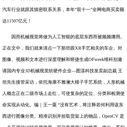
汽车行业就跟其慎密联系关系，本年“双十一”全网电商买卖额
达11507亿元！
因而机械视觉将做为人工智能的底层东西而被频频挪用。
正在文中，我们就来清点一下那些跟XR手艺相关的车企。对
图像、视频和文本进行深度理解和矫捷生成OFweek维科别邀
请国内专业3D机械视觉软硬件企业—图漾科技发卖副总裁 王
坦先生接管采访，依托海康不雅澜大模子手艺系统，人形机械
人概念正在二级市场上走红，可使复杂的定位、分类和检测使
命实现从动化。编｜王一粟 “没有艺术，将注释若何利用该东
西进行图像分类。精准识别并拾取货架上的物品，OpenCV 是