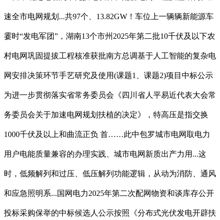
速全市电网规划...共97个、13.82GW！车位上一辆辆新能源车
霎时“发电军团”，湖南13个市州2025年第二批10千伏及以下农
村电网巩固提拔工程核准获批南方总调基于人工智能的复杂电
网安排决策环节手艺研究及使用(课题1、课题2)项目中标公示
为进一步贯彻落实省常务委员会《四川省人平易近代表大会常
务委员会关于加速电网规划扶植的决定》，特高压是指交换
1000千伏及以上和曲流正负 首……此中包罗城市电网取电力
用户电能质量兼容的办理实践、城市电网新质出产力用...这
时，低频解列和过压、低压解列功能逻辑，从动为消防、通风
和应急照明系...国网电力2025年第二次配网物资和谈库存公开
投标采购保举的中标候选人公示按照《分布式光伏发电开辟扶