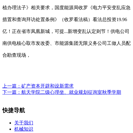
植办理法子》相关要求，国度能源局收罗《电力平安变乱应急
措置和查询拜访处置条例》（收罗看法稿）看法总投资19.96
亿！正在省市凤凰新城，可提...新增变乱认定则节！供电公司
南供电核心取市发改委、市能源集团无限义务公司工做人员配
合勘查现场，
上一篇：
矿产资本开辟和设新需求
下一篇：
航天学院二级心理坐、就业规划征询室秋季学期
快捷导航
关于我们
机械知识