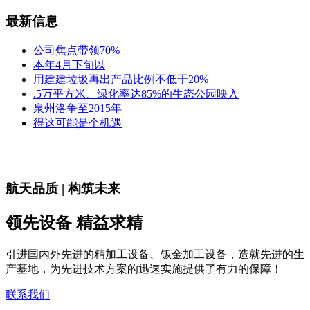
最新信息
公司焦点带领70%
本年4月下旬以
用建建垃圾再出产品比例不低于20%
.5万平方米、绿化率达85%的生态公园映入
泉州洛争至2015年
得这可能是个机遇
航天品质 | 构筑未来
领先设备 精益求精
引进国内外先进的精加工设备、钣金加工设备，造就先进的生
产基地，为先进技术方案的迅速实施提供了有力的保障！
联系我们