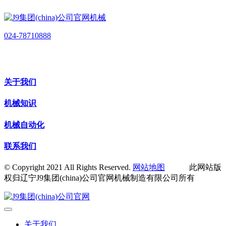
024-78710888
关于我们
机械知识
机械自动化
联系我们
© Copyright 2021 All Rights Reserved.
网站地图
此网站版
权归辽宁J9集团(china)公司官网机械制造有限公司所有
关于我们