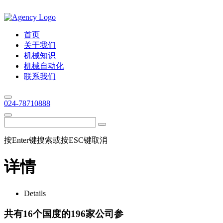
首页
关于我们
机械知识
机械自动化
联系我们
024-78710888
按Enter键搜索或按ESC键取消
详情
Details
共有16个国度的196家公司参